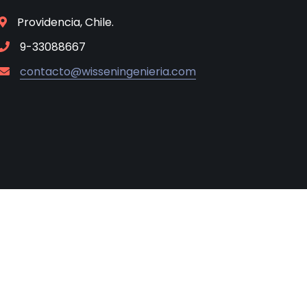
Providencia, Chile.
9-33088667
contacto@wisseningenieria.com