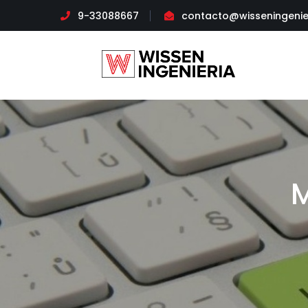
9-33088667
contacto@wisseningenie
M