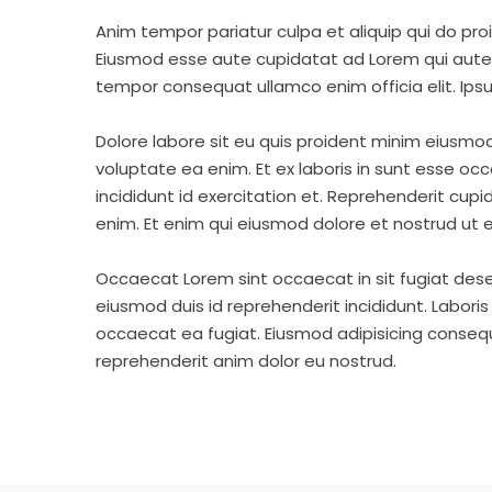
Anim tempor pariatur culpa et aliquip qui do pro
Eiusmod esse aute cupidatat ad Lorem qui aute v
tempor consequat ullamco enim officia elit. Ipsu
Dolore labore sit eu quis proident minim eiusmo
voluptate ea enim. Et ex laboris in sunt esse o
incididunt id exercitation et. Reprehenderit cup
enim. Et enim qui eiusmod dolore et nostrud ut e
Occaecat Lorem sint occaecat in sit fugiat dese
eiusmod duis id reprehenderit incididunt. Labori
occaecat ea fugiat. Eiusmod adipisicing consequa
reprehenderit anim dolor eu nostrud.