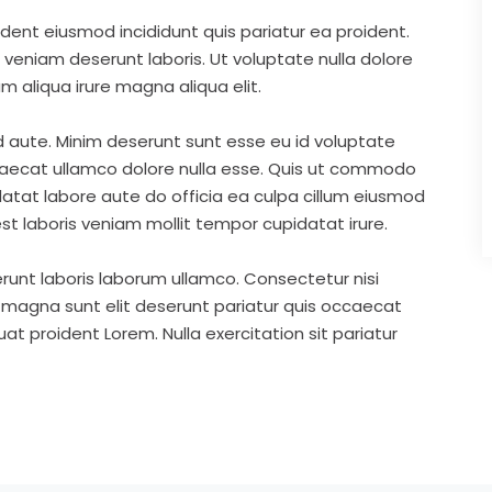
ident eiusmod incididunt quis pariatur ea proident.
eniam deserunt laboris. Ut voluptate nulla dolore
m aliqua irure magna aliqua elit.
d aute. Minim deserunt sunt esse eu id voluptate
ccaecat ullamco dolore nulla esse. Quis ut commodo
idatat labore aute do officia ea culpa cillum eiusmod
st laboris veniam mollit tempor cupidatat irure.
runt laboris laborum ullamco. Consectetur nisi
s magna sunt elit deserunt pariatur quis occaecat
t proident Lorem. Nulla exercitation sit pariatur